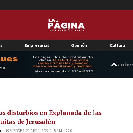
as
Empresarial
Opinión
Cultura
s disturbios en Explanada de las
itas de Jerusalén
as
VIERNES, 22 ABRIL 2022 9:15 AM
0