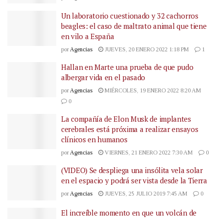
Un laboratorio cuestionado y 32 cachorros
beagles: el caso de maltrato animal que tiene
en vilo a España
por
Agencias
JUEVES, 20 ENERO 2022 1:18 PM
1
Hallan en Marte una prueba de que pudo
albergar vida en el pasado
por
Agencias
MIÉRCOLES, 19 ENERO 2022 8:20 AM
0
La compañía de Elon Musk de implantes
cerebrales está próxima a realizar ensayos
clínicos en humanos
por
Agencias
VIERNES, 21 ENERO 2022 7:30 AM
0
(VIDEO) Se despliega una insólita vela solar
en el espacio y podrá ser vista desde la Tierra
por
Agencias
JUEVES, 25 JULIO 2019 7:45 AM
0
El increíble momento en que un volcán de