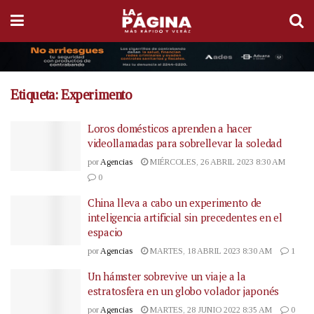
Etiqueta:
Experimento
Loros domésticos aprenden a hacer
videollamadas para sobrellevar la soledad
por
Agencias
MIÉRCOLES, 26 ABRIL 2023 8:30 AM
0
China lleva a cabo un experimento de
inteligencia artificial sin precedentes en el
espacio
por
Agencias
MARTES, 18 ABRIL 2023 8:30 AM
1
Un hámster sobrevive un viaje a la
estratosfera en un globo volador japonés
por
Agencias
MARTES, 28 JUNIO 2022 8:35 AM
0