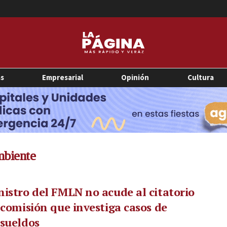
as
Empresarial
Opinión
Cultura
mbiente
istro del FMLN no acude al citatorio
 comisión que investiga casos de
sueldos