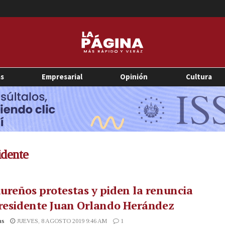
as
Empresarial
Opinión
Cultura
idente
reños protestas y piden la renuncia
residente Juan Orlando Herández
as
JUEVES, 8 AGOSTO 2019 9:46 AM
1