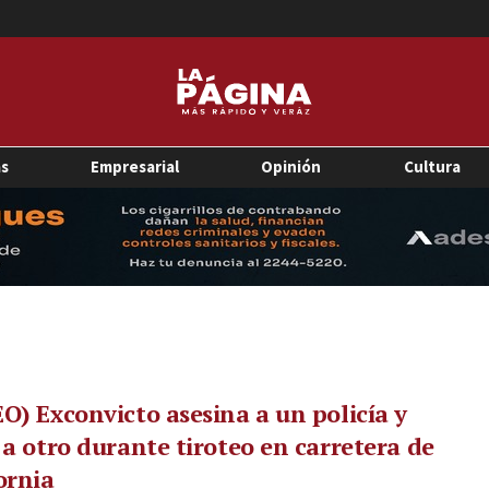
as
Empresarial
Opinión
Cultura
O) Exconvicto asesina a un policía y
 a otro durante tiroteo en carretera de
ornia