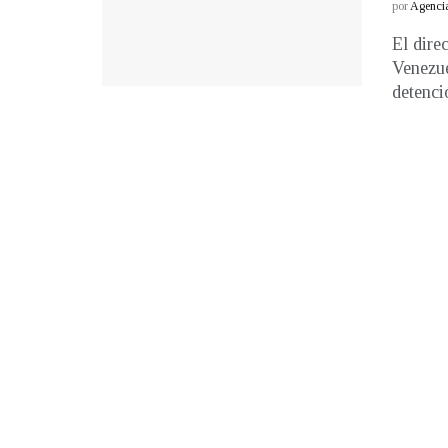
por
Agenci
El dire
Venezue
detenció