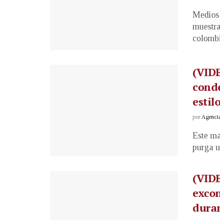
Medios 
muestra
colombi
(VID
conde
estil
por
Agenci
Este ma
purga u
(VIDE
excon
duran