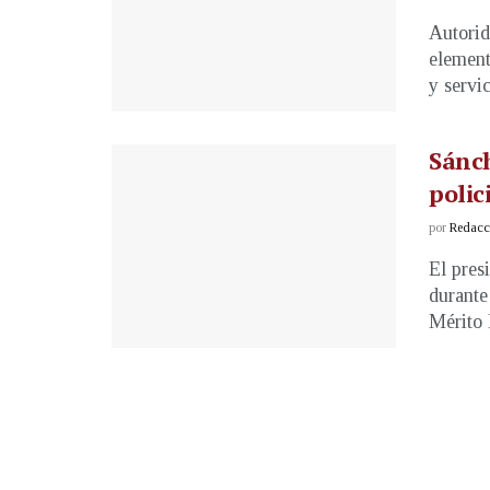
Autorid
element
y servic
Sánch
polic
por
Redacci
El pres
durante
Mérito P