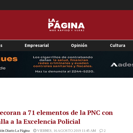
as
Empresarial
Opinión
Cultura
ecoran a 71 elementos de la PNC con
la a la Excelencia Policial
ón Diario La Página
VIERNES, 16 AGOSTO 2019 11:45 AM
2