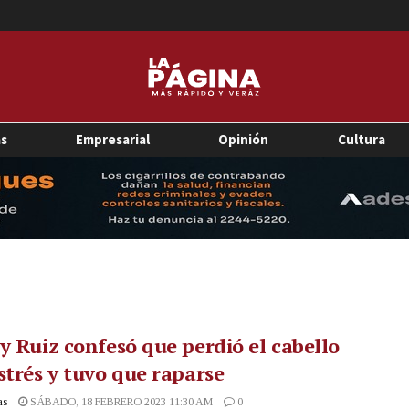
as
Empresarial
Opinión
Cultura
y Ruiz confesó que perdió el cabello
strés y tuvo que raparse
as
SÁBADO, 18 FEBRERO 2023 11:30 AM
0