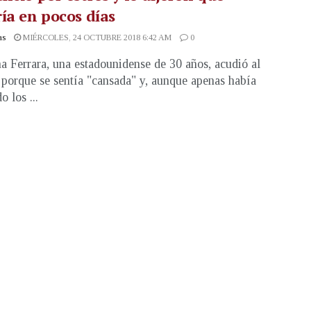
ía en pocos días
as
MIÉRCOLES, 24 OCTUBRE 2018 6:42 AM
0
na Ferrara, una estadounidense de 30 años, acudió al
porque se sentía "cansada" y, aunque apenas había
 los ...