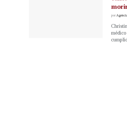
morir
por
Agenci
Christi
médico 
cumplido