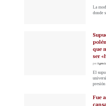
La mode
donde s
Supue
polém
que m
ser «
por
Agenci
El supu
univers
presión
Fue a
cansa