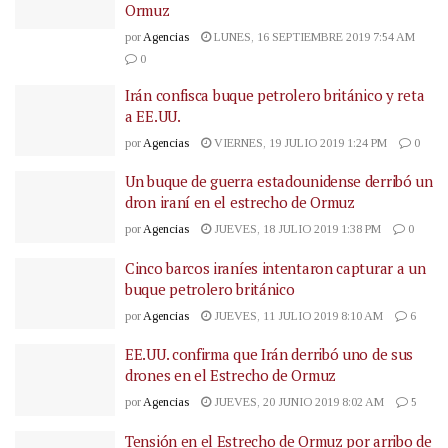
Ormuz
por
Agencias
LUNES, 16 SEPTIEMBRE 2019 7:54 AM
0
Irán confisca buque petrolero británico y reta
a EE.UU.
por
Agencias
VIERNES, 19 JULIO 2019 1:24 PM
0
Un buque de guerra estadounidense derribó un
dron iraní en el estrecho de Ormuz
por
Agencias
JUEVES, 18 JULIO 2019 1:38 PM
0
Cinco barcos iraníes intentaron capturar a un
buque petrolero británico
por
Agencias
JUEVES, 11 JULIO 2019 8:10 AM
6
EE.UU. confirma que Irán derribó uno de sus
drones en el Estrecho de Ormuz
por
Agencias
JUEVES, 20 JUNIO 2019 8:02 AM
5
Tensión en el Estrecho de Ormuz por arribo de