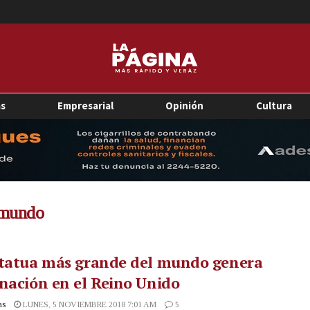
as
Empresarial
Opinión
Cultura
 mundo
statua más grande del mundo genera
nación en el Reino Unido
as
LUNES, 5 NOVIEMBRE 2018 7:01 AM
5