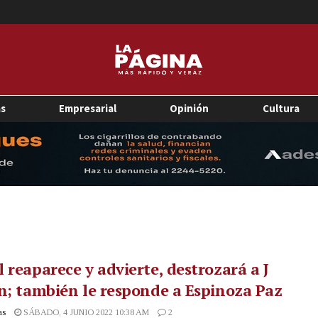
as
Empresarial
Opinión
Cultura
 reaparece y advierte, destrozará a J
n; también le responde a Espinoza Paz
as
SÁBADO, 4 JUNIO 2022 10:38 AM
2