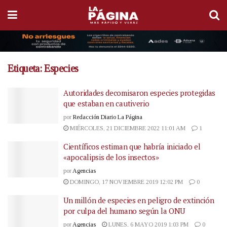
Etiqueta:
Especies
Autoridades decomisaron especies protegidas
que estaban en cautiverio
por
Redacción Diario La Página
MIÉRCOLES, 21 DICIEMBRE 2022 11:01 AM
1
Científicos estiman que habría iniciado el
«apocalipsis de los insectos»
por
Agencias
DOMINGO, 17 NOVIEMBRE 2019 12:02 PM
0
Un millón de especies en peligro de extinción
por culpa del humano según la ONU
por
Agencias
LUNES, 6 MAYO 2019 1:03 PM
0