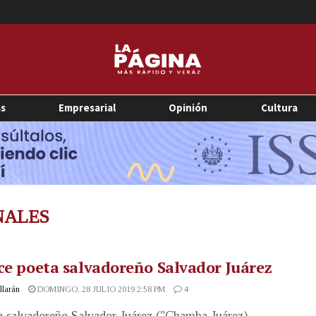
as
Empresarial
Opinión
Cultura
NALES
ce poeta salvadoreño Salvador Juárez
illarán
DOMINGO, 28 JULIO 2019 2:58 PM
4