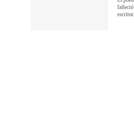
El poet
falleci
escritor