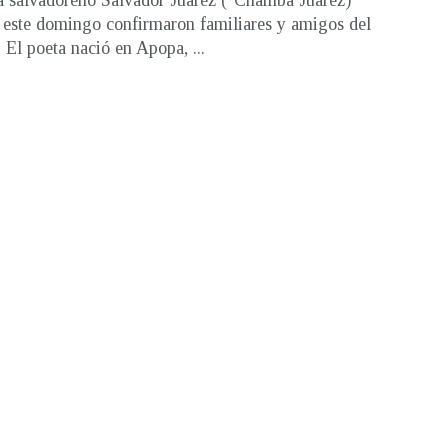
a salvadoreño Salvador Juárez ("Chamba Juárez)
ó este domingo confirmaron familiares y amigos del
. El poeta nació en Apopa, ...