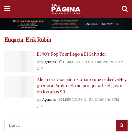
Etiqueta:
Erik Rubín
El 90´s Pop Tour llego a El Salvador
por
Agencias
DOMINGO, 30 OCTUBRE 2022 9:08 AM
0
Alejandra Guzmán reconoció que dedicó: «Hey,
güera» a Paulina Rubio por quitarle el galán
en los años 90
por
Agencias
MIÉRCOLES, 31 JULIO 2019 4:46 PM
0