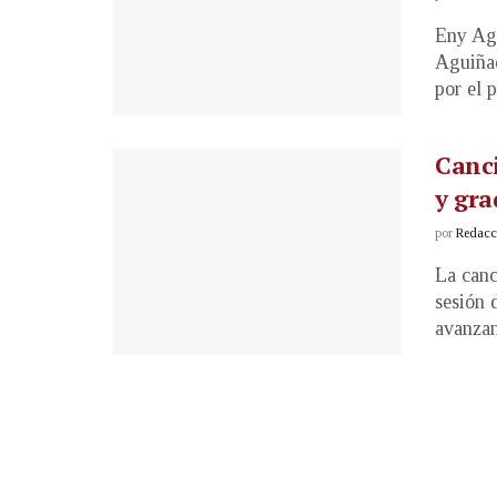
Eny Agu
Aguiñad
por el p
Canci
y gra
por
Redacci
La canc
sesión 
avanzan