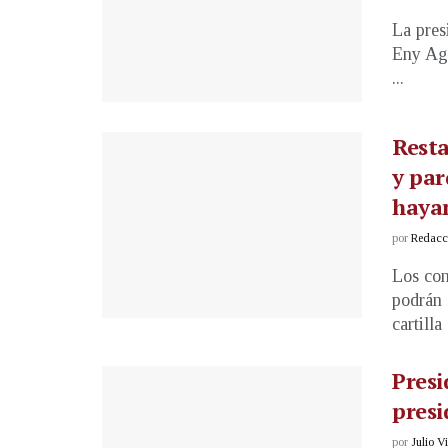
La pres
Eny Agu
...
Resta
y par
haya
por
Redacci
Los con
podrán 
cartilla
Pres
presi
por
Julio V