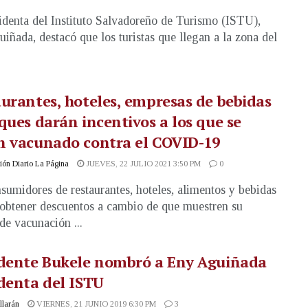
identa del Instituto Salvadoreño de Turismo (ISTU),
iñada, destacó que los turistas que llegan a la zona del
urantes, hoteles, empresas de bebidas
ques darán incentivos a los que se
n vacunado contra el COVID-19
ón Diario La Página
JUEVES, 22 JULIO 2021 3:50 PM
0
sumidores de restaurantes, hoteles, alimentos y bebidas
obtener descuentos a cambio de que muestren su
 de vacunación ...
idente Bukele nombró a Eny Aguiñada
denta del ISTU
illarán
VIERNES, 21 JUNIO 2019 6:30 PM
3