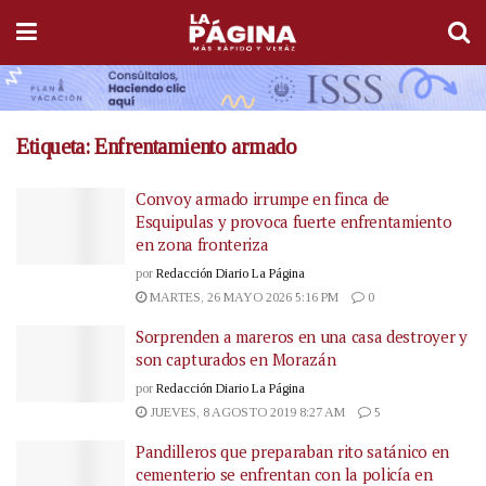
Etiqueta:
Enfrentamiento armado
Convoy armado irrumpe en finca de
Esquipulas y provoca fuerte enfrentamiento
en zona fronteriza
por
Redacción Diario La Página
MARTES, 26 MAYO 2026 5:16 PM
0
Sorprenden a mareros en una casa destroyer y
son capturados en Morazán
por
Redacción Diario La Página
JUEVES, 8 AGOSTO 2019 8:27 AM
5
Pandilleros que preparaban rito satánico en
cementerio se enfrentan con la policía en