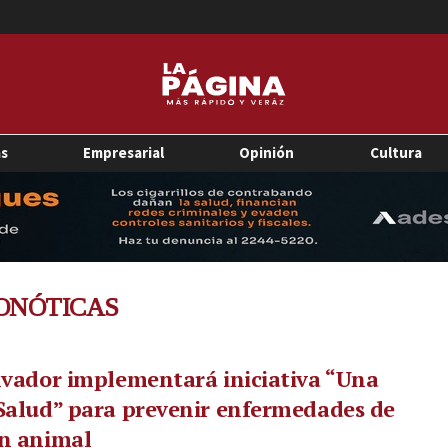
as
Empresarial
Opinión
Cultura
ONÓTICAS
lvador implementará iniciativa “Una
Salud” para prevenir enfermedades de
en animal