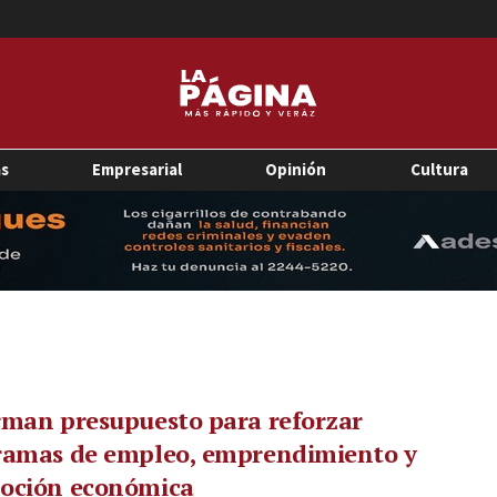
as
Empresarial
Opinión
Cultura
rman presupuesto para reforzar
ramas de empleo, emprendimiento y
oción económica