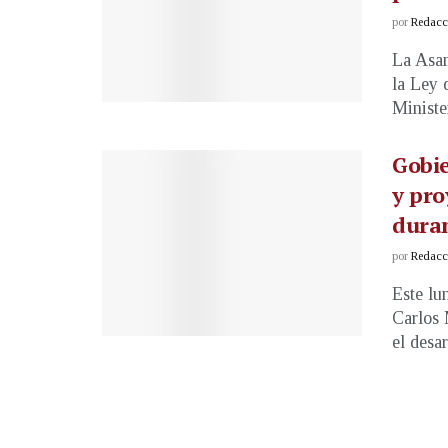
por
Redacci
La Asam
la Ley 
Minister
Gobi
y pro
dura
por
Redacci
Este lu
Carlos 
el desar