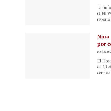
Un info
(UNFPA)
reportó 
Niña 
por c
por
Redacci
El Hosp
de 13 a
cerebral)