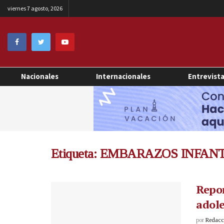
viernes 7 agosto, 2026
Nacionales
Internacionales
Entrevist
Etiqueta:
EMBARAZOS INFANT
Repor
adole
por
Redacci