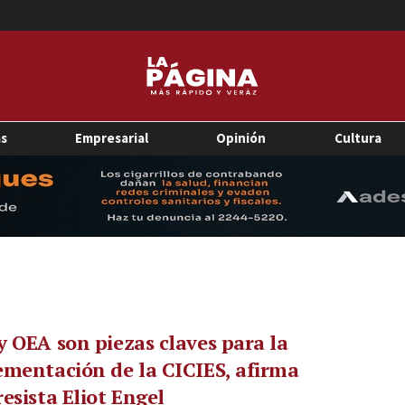
as
Empresarial
Opinión
Cultura
 OEA son piezas claves para la
mentación de la CICIES, afirma
esista Eliot Engel