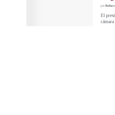
por
Redacci
El pres
cámara 