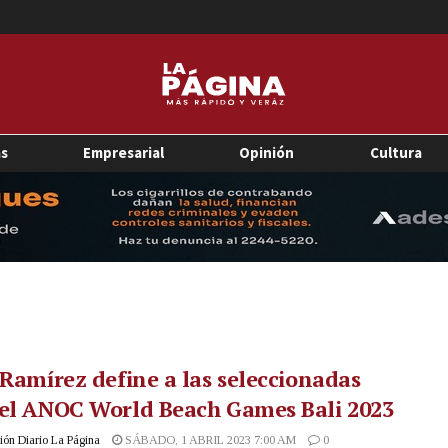
as
Empresarial
Opinión
Cultura
 Ramírez define a las seleccionadas
 el ANOC World Beach Games Bali 2023
ón Diario La Página
SÁBADO, 1 ABRIL 2023 7:00 AM
0