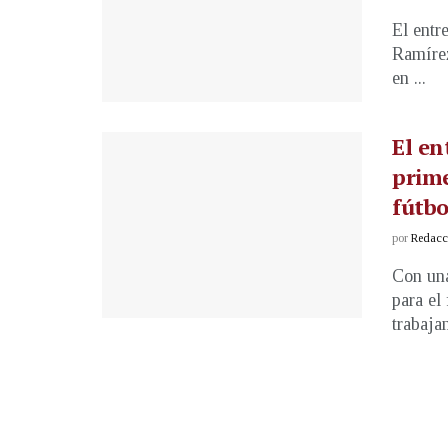
El entr
Ramírez
en ...
El en
prime
fútbo
por
Redacci
Con una
para el
trabajan