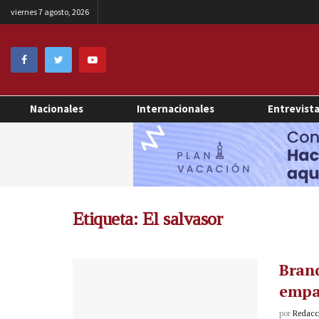
viernes 7 agosto, 2026
Nacionales
Internacionales
Entrevist
Etiqueta:
El salvasor
Brand
empa
por
Redacci