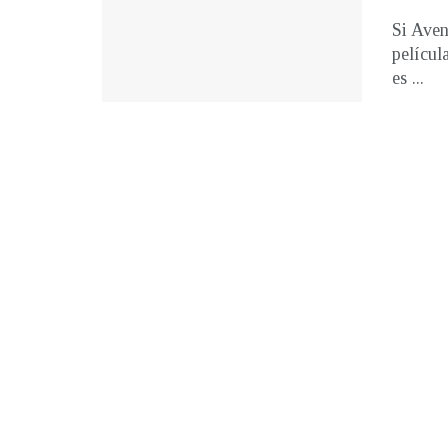
Si Aven
películ
es ...