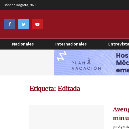
sábado 8 agosto, 2026
Nacionales
Internacionales
Entrevist
Etiqueta:
Editada
Aveng
minut
por
Agenci