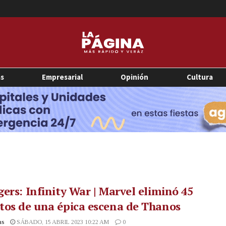
as
Empresarial
Opinión
Cultura
ers: Infinity War | Marvel eliminó 45
os de una épica escena de Thanos
as
SÁBADO, 15 ABRIL 2023 10:22 AM
0