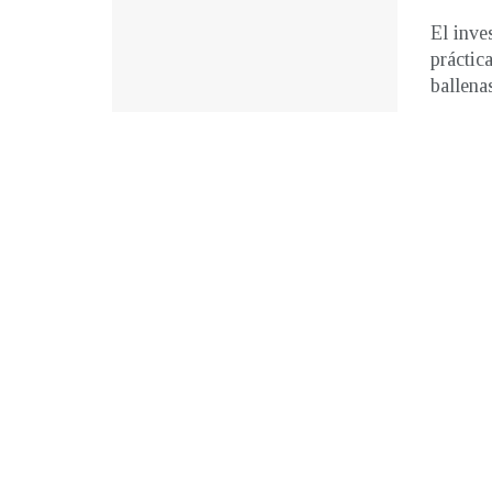
El inve
práctic
ballenas