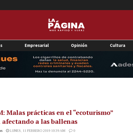
as
Empresarial
Opinión
Cultura
 Malas prácticas en el “ecoturismo”
 afectando a las ballenas
as
LUNES, 11 FEBRERO 2019 10:39 AM
0