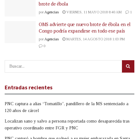
brote de ébola
por
Agencias
VIERNES, 11 MAYO 2018 8:40 AM
1
OMS advierte que nuevo brote de ébola en el
Congo podría expandirse en todo ese país
por
Agencias
MARTES, 14 AGOSTO 2018 1:03 PM
0
Entradas recientes
PNC captura a alias “Tomatillo”, pandillero de la MS sentenciado a
120 años de cárcel
Localizan sano y salvo a persona reportada como desaparecida tras
operativo coordinado entre FGR y PNC
PNC capturó a hombre que golpeó a su mujer embarazada en Santa