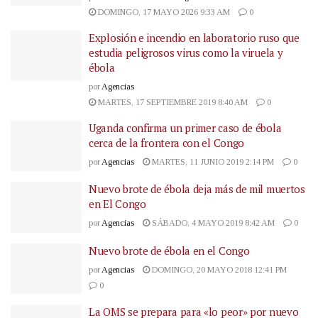
DOMINGO, 17 MAYO 2026 9:33 AM
0
Explosión e incendio en laboratorio ruso que
estudia peligrosos virus como la viruela y
ébola
por
Agencias
MARTES, 17 SEPTIEMBRE 2019 8:40 AM
0
Uganda confirma un primer caso de ébola
cerca de la frontera con el Congo
por
Agencias
MARTES, 11 JUNIO 2019 2:14 PM
0
Nuevo brote de ébola deja más de mil muertos
en El Congo
por
Agencias
SÁBADO, 4 MAYO 2019 8:42 AM
0
Nuevo brote de ébola en el Congo
por
Agencias
DOMINGO, 20 MAYO 2018 12:41 PM
0
La OMS se prepara para «lo peor» por nuevo