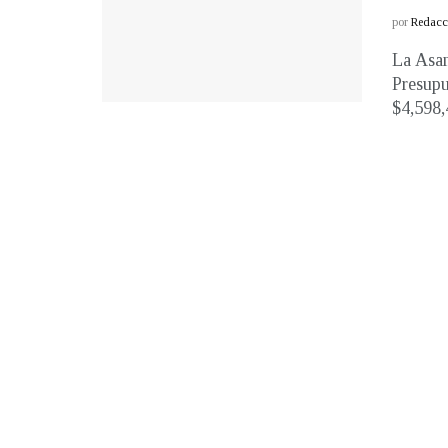
por
Redacci
La Asam
Presupu
$4,598,