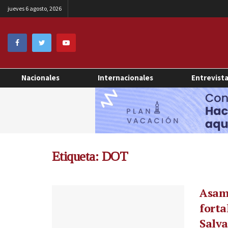
jueves 6 agosto, 2026
Nacionales
Internacionales
Entrevist
Etiqueta:
DOT
Asamb
forta
Salv