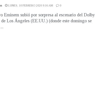
as
LUNES, 10 FEBRERO 2020 9:16 AM
0
ro Eminem subió por sorpresa al escenario del Dolby
 de Los Ángeles (EE.UU.) (donde este domingo se
...