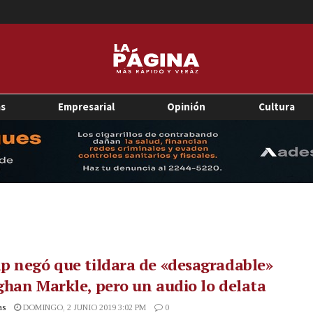
as
Empresarial
Opinión
Cultura
 negó que tildara de «desagradable»
han Markle, pero un audio lo delata
as
DOMINGO, 2 JUNIO 2019 3:02 PM
0