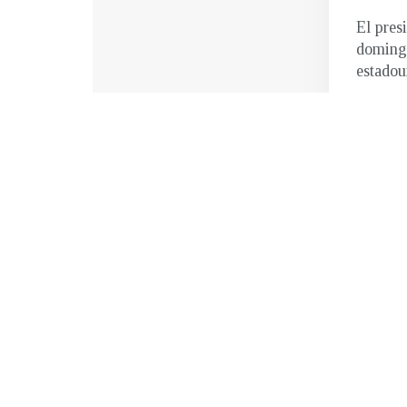
El pres
domingo
estadou