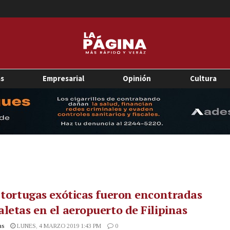
as
Empresarial
Opinión
Cultura
 tortugas exóticas fueron encontradas
letas en el aeropuerto de Filipinas
as
LUNES, 4 MARZO 2019 1:43 PM
0