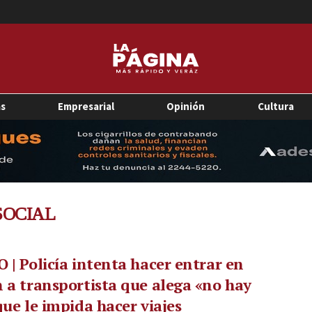
as
Empresarial
Opinión
Cultura
SOCIAL
 | Policía intenta hacer entrar en
 a transportista que alega «no hay
que le impida hacer viajes