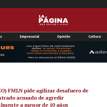
as
Empresarial
Opinión
Cultura
O) FMLN pide agilizar desafuero de
trado acusado de agredir
almente a menor de 10 años