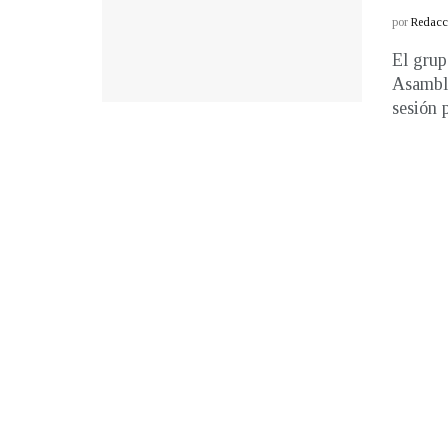
por
Redacci
El grup
Asamble
sesión p