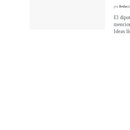
por
Redacci
El dipu
mencio
Ideas ll