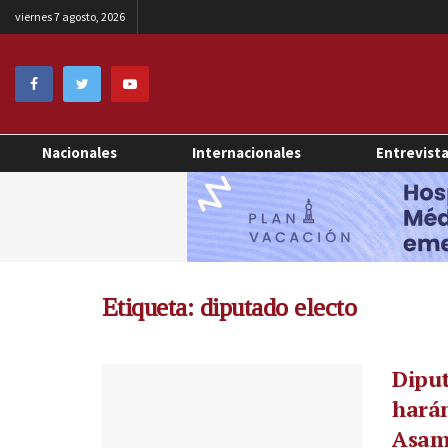
viernes 7 agosto, 2026
Nacionales
Internacionales
Entrevist
Etiqueta:
diputado electo
Diput
harán
Asamb