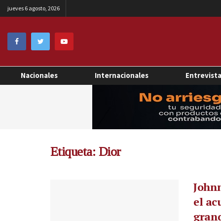
jueves 6 agosto, 2026
Nacionales
Internacionales
Entrevist
Etiqueta:
Dior
Johnn
el ac
grand