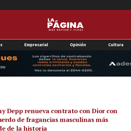
as
Empresarial
Opinión
Cultura
y Depp renueva contrato con Dior con
uerdo de fragancias masculinas más
e de la historia