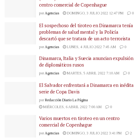
centro comercial de Copenhague
por
Agencias
DOMINGO, 3 JULIO 2022 12:47 PM
0
El sospechoso del tiroteo en Dinamarca tenía
problemas de salud mental y la Policía
descartó que se tratara de un acto terrorista
por
Agencias
LUNES, 4 JULIO 2022 7:45 AM
0
Dinamarca, Italia y Suecia anuncian expulsión
de diplomáticos rusos
por
Agencias
MARTES, 5 ABRIL 2022 7:10 AM
0
El Salvador enfrentará a Dinamarca en inédita
serie de Copa Davis
por
Redacción Diario La Página
MIÉRCOLES, 6 ABRIL 2022 7:00 AM
0
Varios muertos en tiroteo en un centro
comercial de Copenhague
por
Agencias
DOMINGO, 3 JULIO 2022 3:41 PM
2