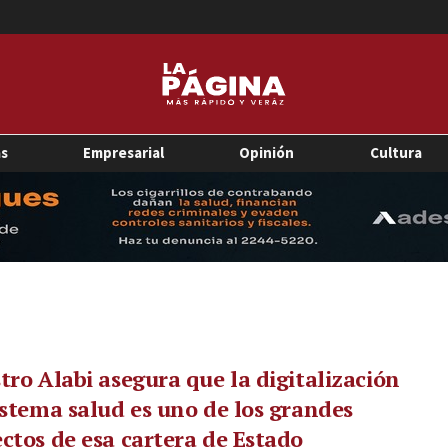
as
Empresarial
Opinión
Cultura
tro Alabi asegura que la digitalización
istema salud es uno de los grandes
ctos de esa cartera de Estado