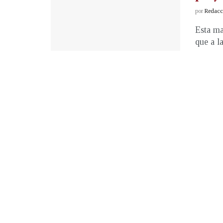
por
Redacci
Esta ma
que a l