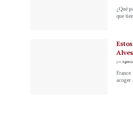
¿Qué pa
que tie
Estos
Alves
por
Agenci
France 
acoger a