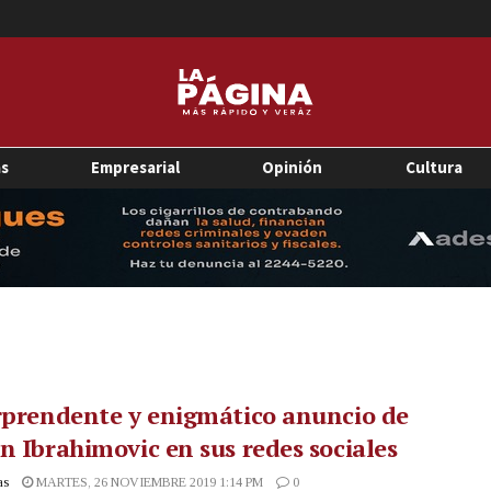
as
Empresarial
Opinión
Cultura
rprendente y enigmático anuncio de
n Ibrahimovic en sus redes sociales
as
MARTES, 26 NOVIEMBRE 2019 1:14 PM
0