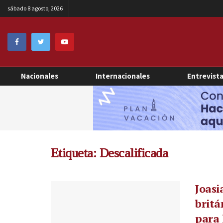
sábado 8 agosto, 2026
Nacionales
Internacionales
Entrevist
Etiqueta:
Descalificada
Joasi
britá
para 