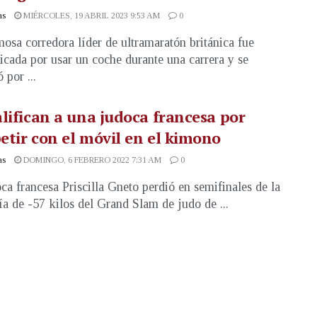
as
MIÉRCOLES, 19 ABRIL 2023 9:53 AM
0
osa corredora líder de ultramaratón británica fue
ficada por usar un coche durante una carrera y se
 por ...
lifican a una judoca francesa por
tir con el móvil en el kimono
as
DOMINGO, 6 FEBRERO 2022 7:31 AM
0
ca francesa Priscilla Gneto perdió en semifinales de la
ía de -57 kilos del Grand Slam de judo de ...