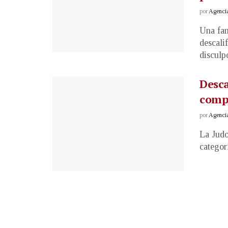
por
Agenci
Una fam
descali
disculpó
Desca
compe
por
Agenci
La Judo
categor