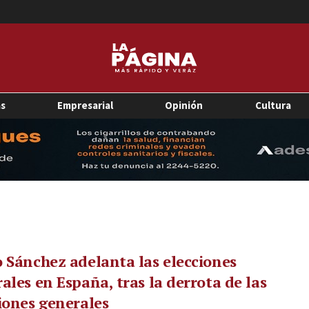
as
Empresarial
Opinión
Cultura
 Sánchez adelanta las elecciones
ales en España, tras la derrota de las
iones generales