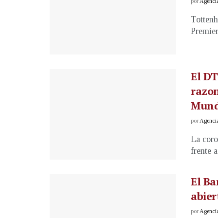
por
Agenci
Tottenh
Premier
El DT
razon
Mund
por
Agenci
La coro
frente a
El Ba
abier
por
Agenci