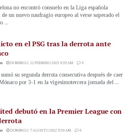
elona no encontró consuelo en la Liga española
 de un nuevo naufragio europeo al verse superado el
 ...
icto en el PSG tras la derrota ante
co
as
DOMINGO, 12 FEBRERO 2023 9:39 AM
0
sumó su segunda derrota consecutiva después de caer
 Mónaco por 3-1 en la vigesimotercera jornada del ...
ited debutó en la Premier League con
derrota
as
DOMINGO, 7 AGOSTO 2022 9:39 AM
0