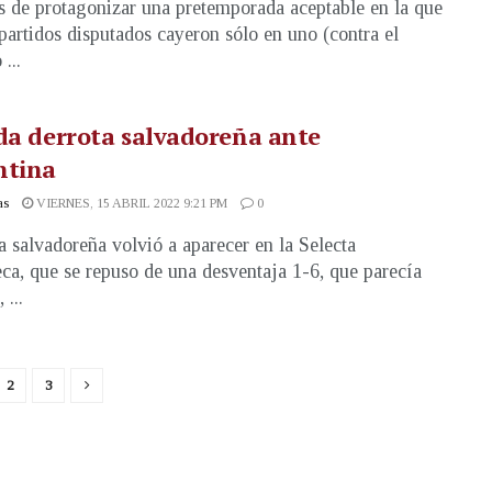
 de protagonizar una pretemporada aceptable en la que
 partidos disputados cayeron sólo en uno (contra el
 ...
da derrota salvadoreña ante
ntina
as
VIERNES, 15 ABRIL 2022 9:21 PM
0
a salvadoreña volvió a aparecer en la Selecta
eca, que se repuso de una desventaja 1-6, que parecía
 ...
2
3