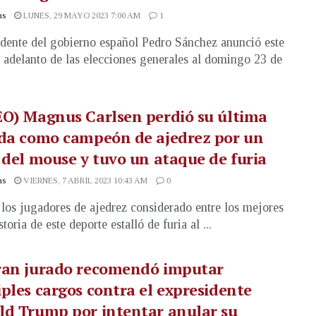
as
LUNES, 29 MAYO 2023 7:00 AM
1
idente del gobierno español Pedro Sánchez anunció este
l adelanto de las elecciones generales al domingo 23 de
O) Magnus Carlsen perdió su última
ida como campeón de ajedrez por un
 del mouse y tuvo un ataque de furia
as
VIERNES, 7 ABRIL 2023 10:43 AM
0
los jugadores de ajedrez considerado entre los mejores
storia de este deporte estalló de furia al ...
ran jurado recomendó imputar
ples cargos contra el expresidente
ld Trump por intentar anular su