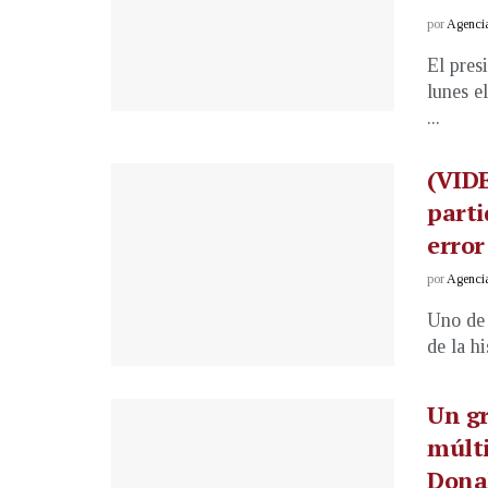
por
Agenci
El pres
lunes e
...
(VIDE
part
error
por
Agenci
Uno de 
de la hi
Un g
múlti
Dona