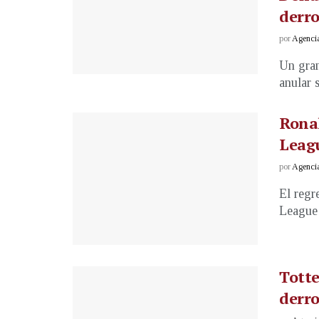
derro
por
Agenci
Un gran
anular s
Ronal
Leag
por
Agenci
El regr
League 
Totte
derro