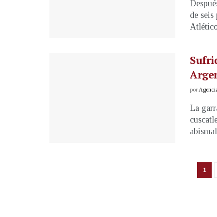
Después
de seis
Atlético
Sufri
Arge
por
Agenci
La garr
cuscatl
abismal,
1