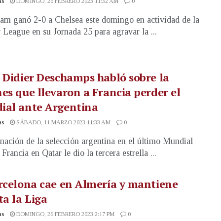
as
DOMINGO, 26 FEBRERO 2023 11:32 AM
0
am ganó 2-0 a Chelsea este domingo en actividad de la
 League en su Jornada 25 para agravar la ...
 Didier Deschamps habló sobre la
es que llevaron a Francia perder el
ial ante Argentina
as
SÁBADO, 11 MARZO 2023 11:33 AM
0
nación de la selección argentina en el último Mundial
 Francia en Qatar le dio la tercera estrella ...
rcelona cae en Almería y mantiene
ta la Liga
as
DOMINGO, 26 FEBRERO 2023 2:17 PM
0