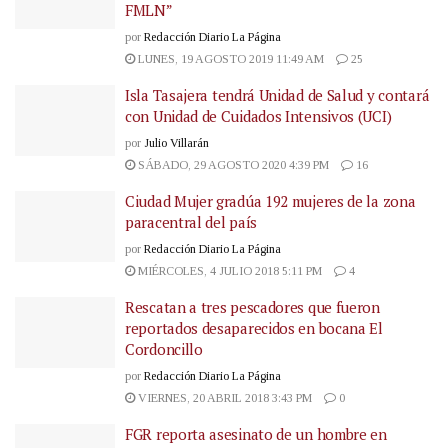
FMLN”
por
Redacción Diario La Página
LUNES, 19 AGOSTO 2019 11:49 AM
25
Isla Tasajera tendrá Unidad de Salud y contará
con Unidad de Cuidados Intensivos (UCI)
por
Julio Villarán
SÁBADO, 29 AGOSTO 2020 4:39 PM
16
Ciudad Mujer gradúa 192 mujeres de la zona
paracentral del país
por
Redacción Diario La Página
MIÉRCOLES, 4 JULIO 2018 5:11 PM
4
Rescatan a tres pescadores que fueron
reportados desaparecidos en bocana El
Cordoncillo
por
Redacción Diario La Página
VIERNES, 20 ABRIL 2018 3:43 PM
0
FGR reporta asesinato de un hombre en