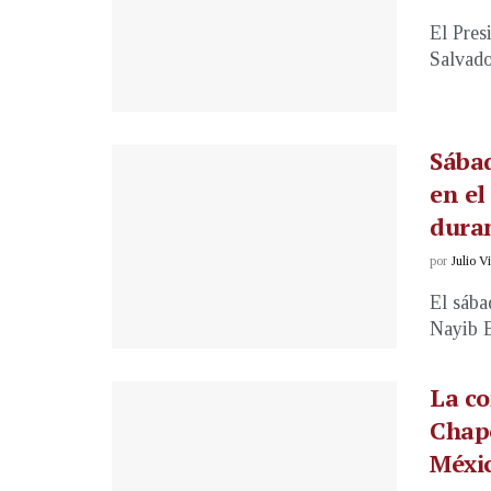
El Pres
Salvador
Sábad
en el
duran
por
Julio V
El sába
Nayib B
La c
Chapo
Méxi