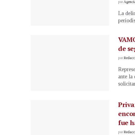
por
Agenci
La deli
periodi
VAMO
de se
por
Redacci
Represe
ante la
solicitar
Priva
enco
fue h
por
Redacci