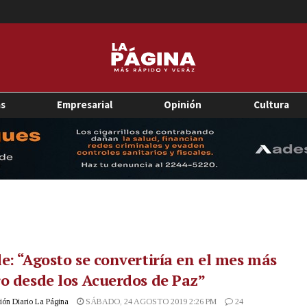
as
Empresarial
Opinión
Cultura
e: “Agosto se convertiría en el mes más
o desde los Acuerdos de Paz”
ón Diario La Página
SÁBADO, 24 AGOSTO 2019 2:26 PM
24