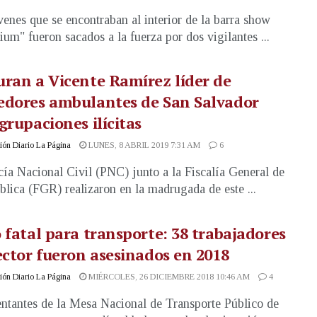
venes que se encontraban al interior de la barra show
um" fueron sacados a la fuerza por dos vigilantes ...
ran a Vicente Ramírez líder de
edores ambulantes de San Salvador
grupaciones ilícitas
ón Diario La Página
LUNES, 8 ABRIL 2019 7:31 AM
6
cía Nacional Civil (PNC) junto a la Fiscalía General de
blica (FGR) realizaron en la madrugada de este ...
 fatal para transporte: 38 trabajadores
ector fueron asesinados en 2018
ón Diario La Página
MIÉRCOLES, 26 DICIEMBRE 2018 10:46 AM
4
ntantes de la Mesa Nacional de Transporte Público de