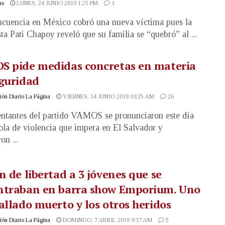
as
LUNES, 24 JUNIO 2019 1:25 PM
1
ncuencia en México cobró una nueva víctima pues la
sta Pati Chapoy reveló que su familia se “quebró” al ...
S pide medidas concretas en materia
guridad
ón Diario La Página
VIERNES, 14 JUNIO 2019 10:25 AM
26
ntantes del partido VAMOS se pronunciaron este día
 ola de violencia que impera en El Salvador y
on ...
n de libertad a 3 jóvenes que se
ntraban en barra show Emporium. Uno
allado muerto y los otros heridos
ón Diario La Página
DOMINGO, 7 ABRIL 2019 9:37 AM
5