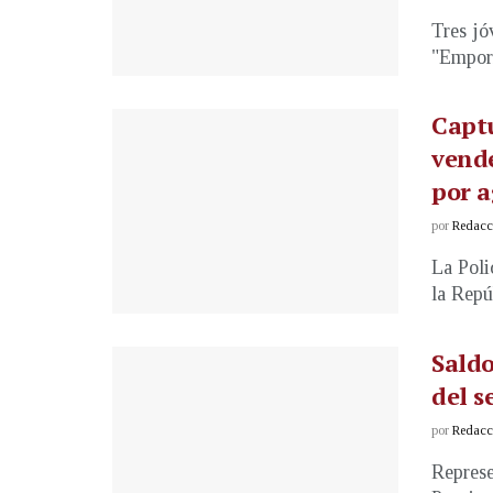
Tres jó
"Empori
Captu
vend
por a
por
Redacci
La Poli
la Repú
Saldo
del s
por
Redacci
Represe