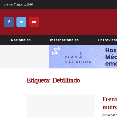
viernes 7 agosto, 2026
Nacionales
Internacionales
Entrevist
Etiqueta:
Debilitado
Frent
miérc
por
Redacci