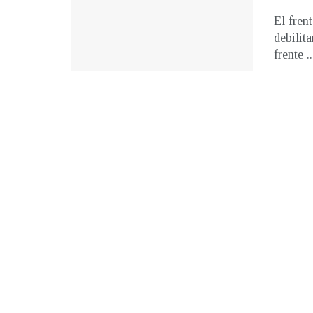
El fren
debilit
frente ..