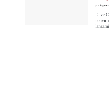
por
Agenci
Dave Ch
convirt
lanzami