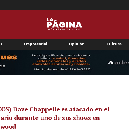
as
Empresarial
Opinión
Cultura
OS) Dave Chappelle es atacado en el
ario durante uno de sus shows en
ywood