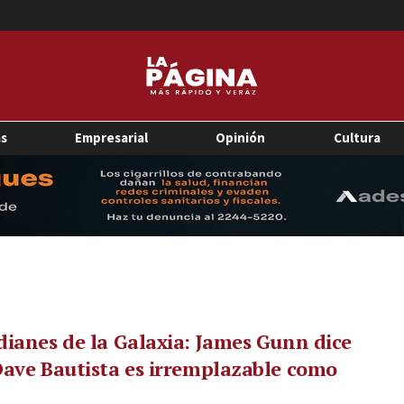
as
Empresarial
Opinión
Cultura
ianes de la Galaxia: James Gunn dice
ave Bautista es irremplazable como