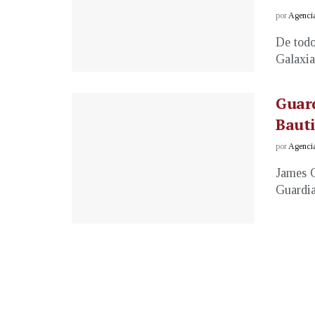
por
Agenci
De todo
Galaxia
Guard
Bauti
por
Agenci
James 
Guardia