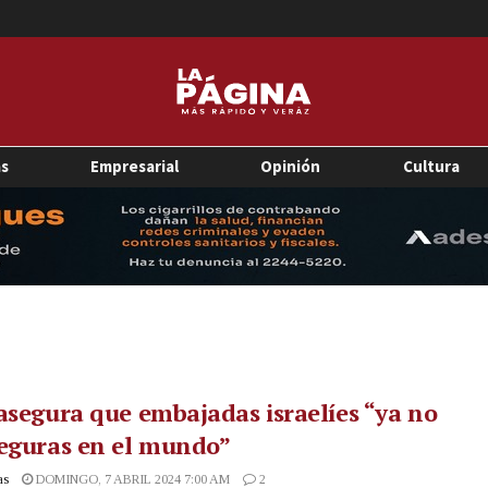
as
Empresarial
Opinión
Cultura
asegura que embajadas israelíes “ya no
eguras en el mundo”
as
DOMINGO, 7 ABRIL 2024 7:00 AM
2