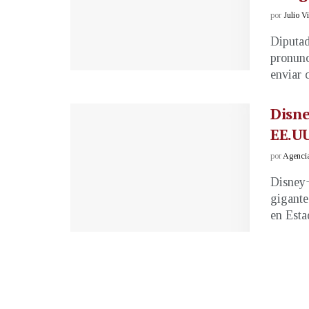
por
Julio V
Diputad
pronunc
enviar 
Disne
EE.U
por
Agenci
Disney+
gigante
en Esta