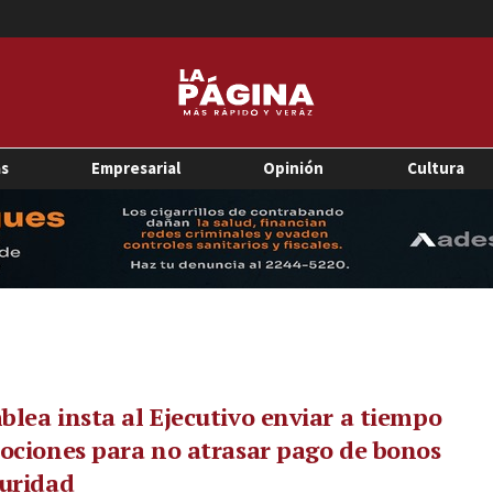
as
Empresarial
Opinión
Cultura
lea insta al Ejecutivo enviar a tiempo
ociones para no atrasar pago de bonos
uridad