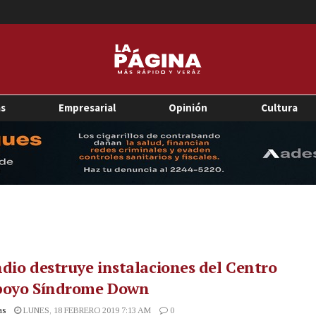
as
Empresarial
Opinión
Cultura
dio destruye instalaciones del Centro
poyo Síndrome Down
as
LUNES, 18 FEBRERO 2019 7:13 AM
0