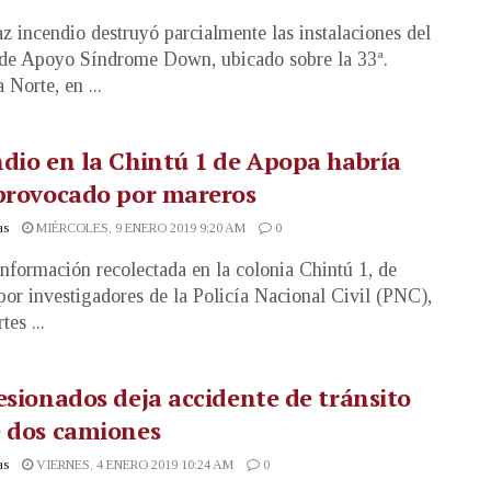
z incendio destruyó parcialmente las instalaciones del
de Apoyo Síndrome Down, ubicado sobre la 33ª.
 Norte, en ...
dio en la Chintú 1 de Apopa habría
provocado por mareros
as
MIÉRCOLES, 9 ENERO 2019 9:20 AM
0
nformación recolectada en la colonia Chintú 1, de
or investigadores de la Policía Nacional Civil (PNC),
tes ...
esionados deja accidente de tránsito
e dos camiones
as
VIERNES, 4 ENERO 2019 10:24 AM
0