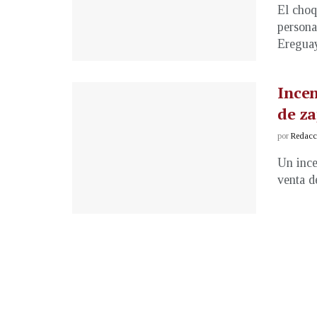
El choq
personas
Ereguay
Incen
de z
por
Redacci
Un ince
venta d