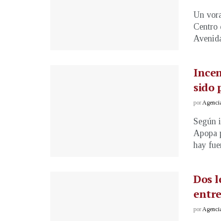
Un vora
Centro 
Avenida
Incen
sido 
por
Agenci
Según i
Apopa p
hay fuer
Dos l
entr
por
Agenci