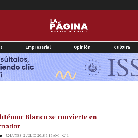
as
Empresarial
Opinión
Cultura
htémoc Blanco se convierte en
rnador
as
LUNES, 2 JULIO 2018 9:19 AM
1