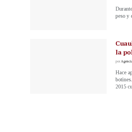
Durante
peso y q
Cuau
la po
por
Agenci
Hace ap
botines
2015 cu