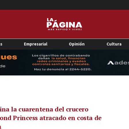
as
Empresarial
Opinión
Cultura
na la cuarentena del crucero
nd Princess atracado en costa de
n