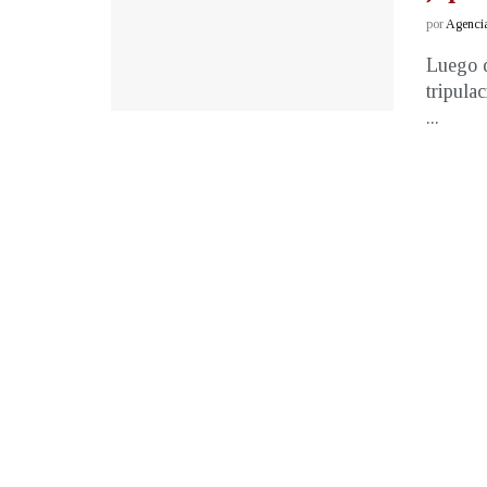
por
Agenci
Luego d
tripula
...