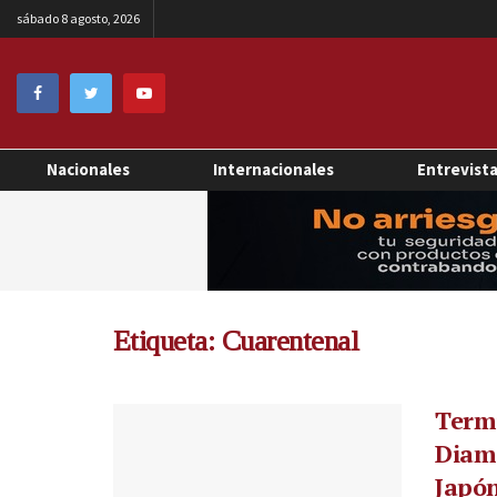
sábado 8 agosto, 2026
Nacionales
Internacionales
Entrevist
Etiqueta:
Cuarentenal
Termi
Diamo
Japó