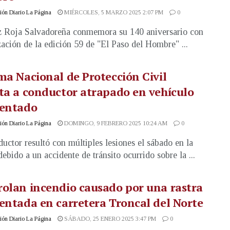
ón Diario La Página
MIÉRCOLES, 5 MARZO 2025 2:07 PM
0
 Roja Salvadoreña conmemora su 140 aniversario con
ización de la edición 59 de "El Paso del Hombre" ...
ma Nacional de Protección Civil
ta a conductor atrapado en vehículo
dentado
ón Diario La Página
DOMINGO, 9 FEBRERO 2025 10:24 AM
0
uctor resultó con múltiples lesiones el sábado en la
debido a un accidente de tránsito ocurrido sobre la ...
olan incendio causado por una rastra
entada en carretera Troncal del Norte
ón Diario La Página
SÁBADO, 25 ENERO 2025 3:47 PM
0