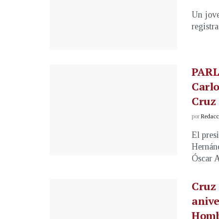
Un jove
registra
PARL
Carlo
Cruz
por
Redacci
El pres
Hernánd
Óscar A
Cruz 
anive
Homb