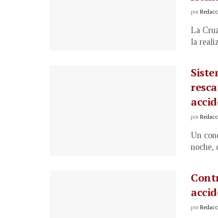
por
Redacci
La Cruz
la real
Siste
resca
acci
por
Redacci
Un cond
noche, 
Contr
accid
por
Redacci