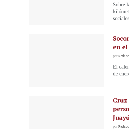
Sobre l
kilómet
sociales
Socor
en el
por
Redacci
El cale
de ener
Cruz 
perso
Juay
por
Redacci