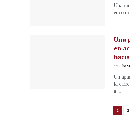
Una muj
encontr
Una 
en ac
hacia
por
Julio V
Un apar
la carr
a ...
1
2