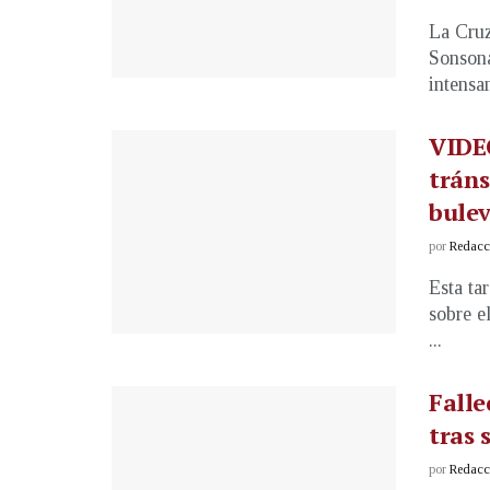
La Cruz
Sonsona
intensa
VIDEO
tráns
bulev
por
Redacci
Esta ta
sobre e
...
Falle
tras 
por
Redacci