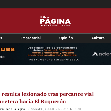
as
Empresarial
Opinión
Cultura
 resulta lesionado tras percance vial
rretera hacia El Boquerón
ón Diario La Página
SÁBADO, 4 JULIO 2026 5:57 PM
0