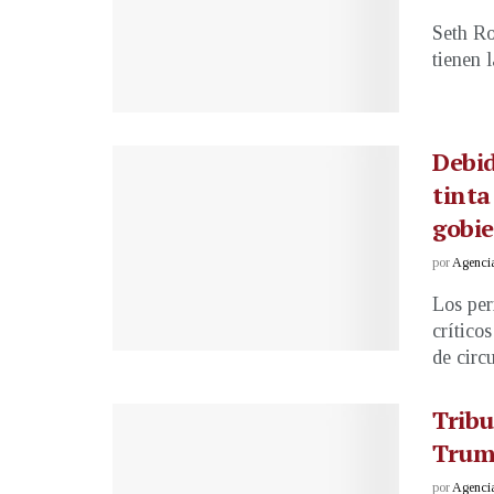
Seth Ro
tienen l
Debid
tinta
gobie
por
Agenci
Los per
crítico
de circu
Tribu
Trump
por
Agenci