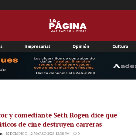
as
Empresarial
Opinión
Cultura
tor y comediante Seth Rogen dice que
ríticos de cine destruyen carreras
as
DOMINGO, 12 MARZO 2023 12:38 PM
0